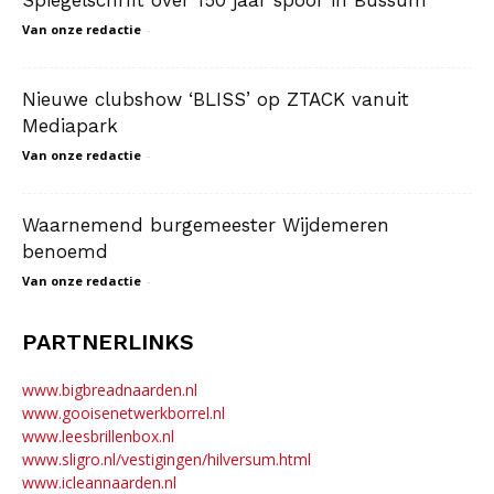
Spiegelschrift over 150 jaar spoor in Bussum
Van onze redactie
-
Nieuwe clubshow ‘BLISS’ op ZTACK vanuit
Mediapark
Van onze redactie
-
Waarnemend burgemeester Wijdemeren
benoemd
Van onze redactie
-
PARTNERLINKS
www.bigbreadnaarden.nl
www.gooisenetwerkborrel.nl
www.leesbrillenbox.nl
www.sligro.nl/vestigingen/hilversum.html
www.icleannaarden.nl