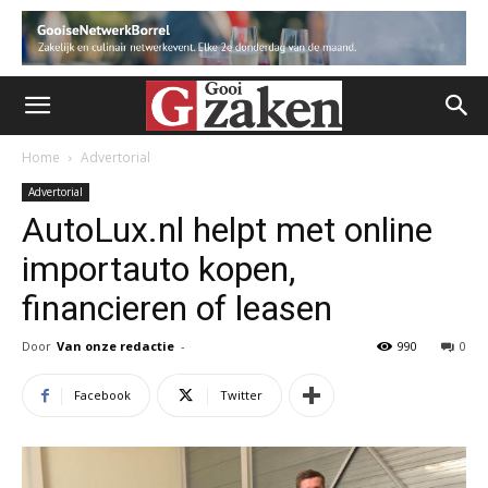
Home
Advertorial
Advertorial
AutoLux.nl helpt met online
importauto kopen,
financieren of leasen
Door
Van onze redactie
-
990
0
Facebook
Twitter