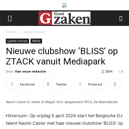
Home
Laatste nieuws
Laatste nieuws
Media
Nieuwe clubshow ‘BLISS’ op
ZTACK vanuit Mediapark
Door
Van onze redactie
-
2004
0
Facebook
Twitter
Pinterest
Naomi Cazier DJ talent uit België. foto: aangeleverd YPCA, De Radiofabriek.
Hilversum- Op vrijdag 5 april 2024 start het Belgische DJ
talent Naomi Cazier met haar nieuwe clubshow ‘BLISS’ op