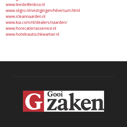
www.leesbrillenbox.nl
www.sligro.nl/vestigingen/hilversum.html
www.icleannaarden.nl
www.kia.com/nl/dealers/naarden/
www.horecaterrasservice.nl
www.hotelnautischkwartier.nl