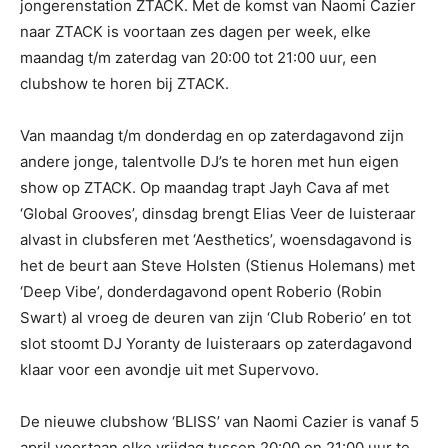
jongerenstation ZTACK. Met de komst van Naomi Cazier
naar ZTACK is voortaan zes dagen per week, elke
maandag t/m zaterdag van 20:00 tot 21:00 uur, een
clubshow te horen bij ZTACK.
Van maandag t/m donderdag en op zaterdagavond zijn
andere jonge, talentvolle DJ’s te horen met hun eigen
show op ZTACK. Op maandag trapt Jayh Cava af met
‘Global Grooves’, dinsdag brengt Elias Veer de luisteraar
alvast in clubsferen met ‘Aesthetics’, woensdagavond is
het de beurt aan Steve Holsten (Stienus Holemans) met
‘Deep Vibe’, donderdagavond opent Roberio (Robin
Swart) al vroeg de deuren van zijn ‘Club Roberio’ en tot
slot stoomt DJ Yoranty de luisteraars op zaterdagavond
klaar voor een avondje uit met Supervovo.
De nieuwe clubshow ‘BLISS’ van Naomi Cazier is vanaf 5
april voortaan elke vrijdag tussen 20:00 en 21:00 uur te