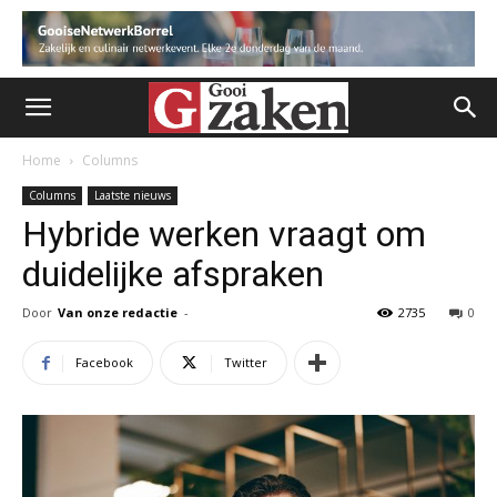
Home
Columns
Columns
Laatste nieuws
Hybride werken vraagt om
duidelijke afspraken
Door
Van onze redactie
-
2735
0
Facebook
Twitter