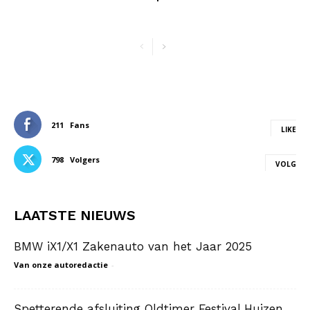
211
Fans
LIKE
798
Volgers
VOLG
LAATSTE NIEUWS
BMW iX1/X1 Zakenauto van het Jaar 2025
Van onze autoredactie
-
Spetterende afsluiting Oldtimer Festival Huizen