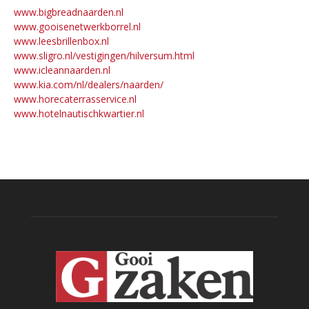
www.bigbreadnaarden.nl
www.gooisenetwerkborrel.nl
www.leesbrillenbox.nl
www.sligro.nl/vestigingen/hilversum.html
www.icleannaarden.nl
www.kia.com/nl/dealers/naarden/
www.horecaterrasservice.nl
www.hotelnautischkwartier.nl