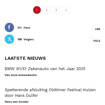
1
2
3
211
Fans
LIKE
798
Volgers
VOLG
LAATSTE NIEUWS
BMW iX1/X1 Zakenauto van het Jaar 2025
Van onze autoredactie
-
Spetterende afsluiting Oldtimer Festival Huizen
door Hans Dulfer
Hans van Sunder
-