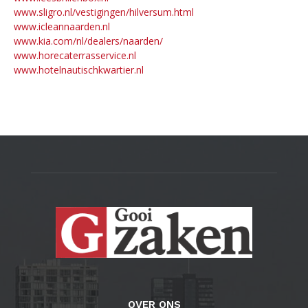
www.sligro.nl/vestigingen/hilversum.html
www.icleannaarden.nl
www.kia.com/nl/dealers/naarden/
www.horecaterrasservice.nl
www.hotelnautischkwartier.nl
OVER ONS