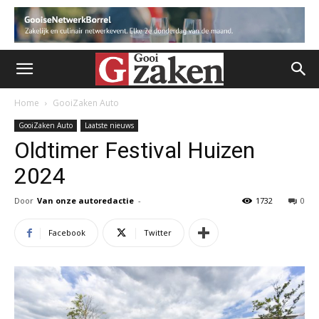
Home
GooiZaken Auto
GooiZaken Auto
Laatste nieuws
Oldtimer Festival Huizen
2024
Door
Van onze autoredactie
-
1732
0
Facebook
Twitter