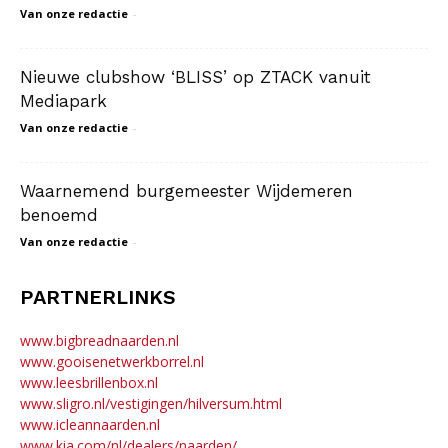
Van onze redactie
-
Nieuwe clubshow ‘BLISS’ op ZTACK vanuit
Mediapark
Van onze redactie
-
Waarnemend burgemeester Wijdemeren
benoemd
Van onze redactie
-
PARTNERLINKS
www.bigbreadnaarden.nl
www.gooisenetwerkborrel.nl
www.leesbrillenbox.nl
www.sligro.nl/vestigingen/hilversum.html
www.icleannaarden.nl
www.kia.com/nl/dealers/naarden/