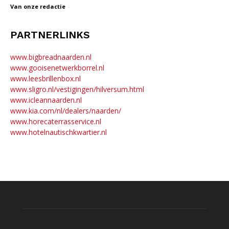
Van onze redactie
-
PARTNERLINKS
www.bigbreadnaarden.nl
www.gooisenetwerkborrel.nl
www.leesbrillenbox.nl
www.sligro.nl/vestigingen/hilversum.html
www.icleannaarden.nl
www.kia.com/nl/dealers/naarden/
www.horecaterrasservice.nl
www.hotelnautischkwartier.nl