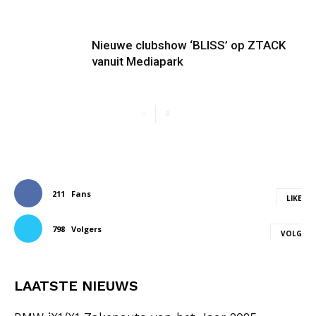
Nieuwe clubshow ‘BLISS’ op ZTACK
vanuit Mediapark
211
Fans
LIKE
798
Volgers
VOLG
LAATSTE NIEUWS