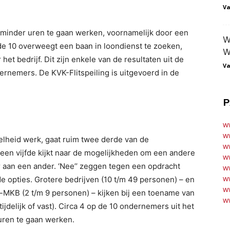
Va
 minder uren te gaan werken, voornamelijk door een
W
de 10 overweegt een baan in loondienst te zoeken,
W
et bedrijf. Dit zijn enkele van de resultaten uit de
Va
dernemers. De KVK-Flitspeiling is uitgevoerd in de
P
w
w
elheid werk, gaat ruim twee derde van de
ww
 een vijfde kijkt naar de mogelijkheden om een andere
ww
or aan een ander. ‘Nee’’ zeggen tegen een opdracht
ww
ww
e opties. Grotere bedrijven (10 t/m 49 personen) – en
ww
o-MKB (2 t/m 9 personen) – kijken bij een toename van
ww
jdelijk of vast). Circa 4 op de 10 ondernemers uit het
uren te gaan werken.