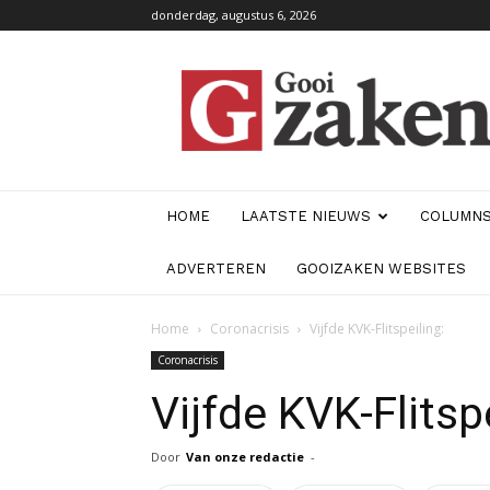
donderdag, augustus 6, 2026
GooiZaken
HOME
LAATSTE NIEUWS
COLUMN
ADVERTEREN
GOOIZAKEN WEBSITES
Home
Coronacrisis
Vijfde KVK-Flitspeiling:
Coronacrisis
Vijfde KVK-Flitspe
Door
Van onze redactie
-