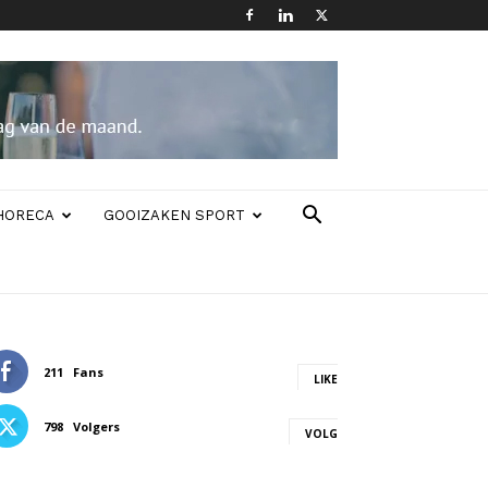
HORECA
GOOIZAKEN SPORT
211
Fans
LIKE
798
Volgers
VOLG