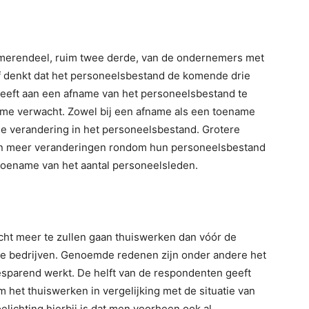
het merendeel, ruim twee derde, van de ondernemers met
f denkt dat het personeelsbestand de komende drie
 geeft aan een afname van het personeelsbestand te
name verwacht. Zowel bij een afname als een toename
ine verandering in het personeelsbestand. Grotere
n meer veranderingen rondom hun personeelsbestand
toename van het aantal personeelsleden.
cht meer te zullen gaan thuiswerken dan vóór de
tere bedrijven. Genoemde redenen zijn onder andere het
esparend werkt. De helft van de respondenten geeft
het thuiswerken in vergelijking met de situatie van
lichting hierbij is dat men voorheen ook al