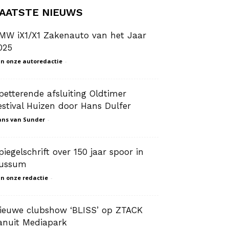
AATSTE NIEUWS
MW iX1/X1 Zakenauto van het Jaar
025
n onze autoredactie
-
petterende afsluiting Oldtimer
estival Huizen door Hans Dulfer
ns van Sunder
-
piegelschrift over 150 jaar spoor in
ussum
n onze redactie
-
ieuwe clubshow ‘BLISS’ op ZTACK
anuit Mediapark