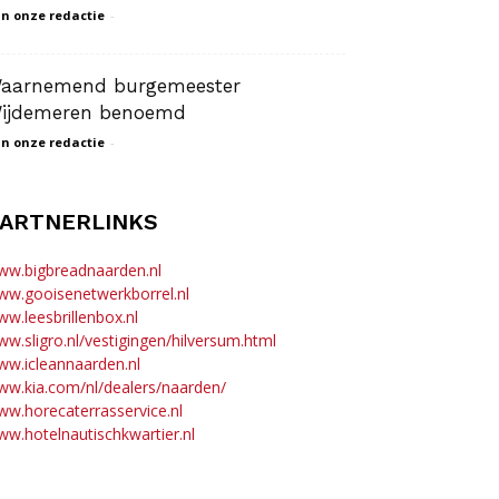
n onze redactie
-
aarnemend burgemeester
ijdemeren benoemd
n onze redactie
-
ARTNERLINKS
ww.bigbreadnaarden.nl
ww.gooisenetwerkborrel.nl
w.leesbrillenbox.nl
w.sligro.nl/vestigingen/hilversum.html
w.icleannaarden.nl
w.kia.com/nl/dealers/naarden/
w.horecaterrasservice.nl
w.hotelnautischkwartier.nl