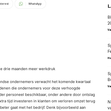
nterest
WhatsApp
L
B
2
Va
S
F
Ha
de drie maanden meer werkdruk
S
B
andse ondernemers verwacht het komende kwartaal
Va
Redenen die ondernemers voor deze verhoogde
der personeel beschikbaar, onder andere door ontslag
xtra tijd investeren in klanten om verloren omzet terug
N
 beter gaat met het bedrijf. Denk bijvoorbeeld aan
v