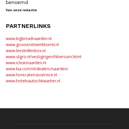
benoemd
Van onze redactie
-
PARTNERLINKS
www.bigbreadnaarden.nl
www.gooisenetwerkborrel.nl
www.leesbrillenbox.nl
www.sligro.nl/vestigingen/hilversum.html
www.icleannaarden.nl
www.kia.com/nl/dealers/naarden/
www.horecaterrasservice.nl
www.hotelnautischkwartier.nl