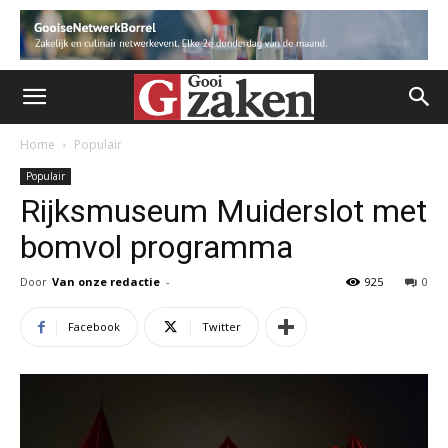
Home
Populair
Populair
Rijksmuseum Muiderslot met
bomvol programma
Door
Van onze redactie
-
925
0
Facebook
Twitter