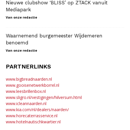
Nieuwe clubshow ‘BLISS’ op ZTACK vanuit
Mediapark
Van onze redactie
-
Waarnemend burgemeester Wijdemeren
benoemd
Van onze redactie
-
PARTNERLINKS
www.bigbreadnaarden.nl
www.gooisenetwerkborrel.nl
www.leesbrillenbox.nl
www.sligro.nl/vestigingen/hilversum.html
www.icleannaarden.nl
www.kia.com/nl/dealers/naarden/
www.horecaterrasservice.nl
www.hotelnautischkwartier.nl