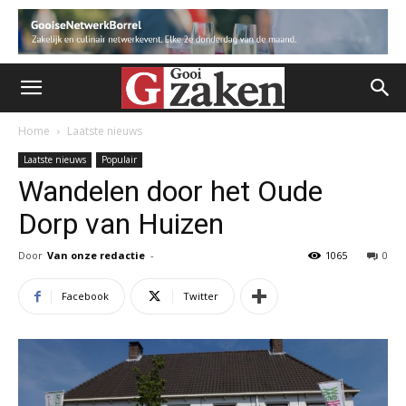
Home
Laatste nieuws
Laatste nieuws
Populair
Wandelen door het Oude
Dorp van Huizen
Door
Van onze redactie
-
1065
0
Facebook
Twitter