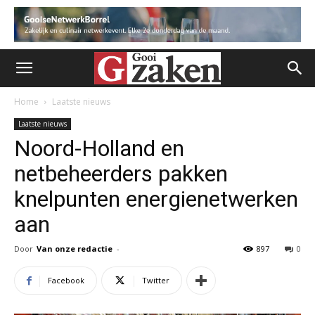
Home
Laatste nieuws
Laatste nieuws
Noord-Holland en
netbeheerders pakken
knelpunten energienetwerken
aan
Door
Van onze redactie
-
897
0
Facebook
Twitter