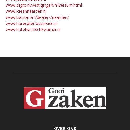
www.sligro.nl/vestigingen/hilversum.html
www.icleannaarden.nl
www.kia.com/nl/dealers/naarden/
www.horecaterrasservice.nl
www.hotelnautischkwartier.nl
OVER ONS