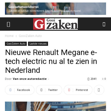
Home
GooiZaken Auto
GooiZaken Auto
Laatste nieuws
Nieuwe Renault Megane e-
tech electric nu al te zien in
Nederland
Door
Van onze autoredactie
-
2041
0
Facebook
Twitter
Pinterest