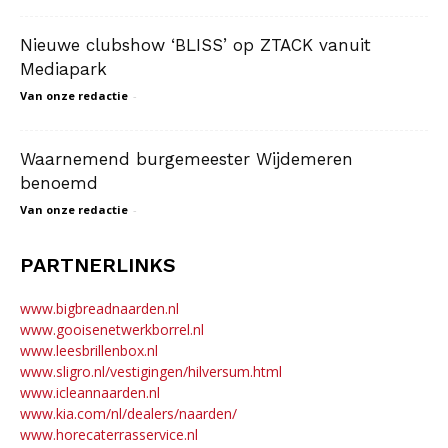
Nieuwe clubshow ‘BLISS’ op ZTACK vanuit
Mediapark
Van onze redactie
-
Waarnemend burgemeester Wijdemeren
benoemd
Van onze redactie
-
PARTNERLINKS
www.bigbreadnaarden.nl
www.gooisenetwerkborrel.nl
www.leesbrillenbox.nl
www.sligro.nl/vestigingen/hilversum.html
www.icleannaarden.nl
www.kia.com/nl/dealers/naarden/
www.horecaterrasservice.nl