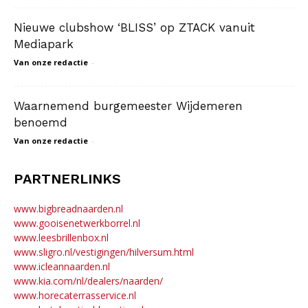
Nieuwe clubshow ‘BLISS’ op ZTACK vanuit
Mediapark
Van onze redactie
-
Waarnemend burgemeester Wijdemeren
benoemd
Van onze redactie
-
PARTNERLINKS
www.bigbreadnaarden.nl
www.gooisenetwerkborrel.nl
www.leesbrillenbox.nl
www.sligro.nl/vestigingen/hilversum.html
www.icleannaarden.nl
www.kia.com/nl/dealers/naarden/
www.horecaterrasservice.nl