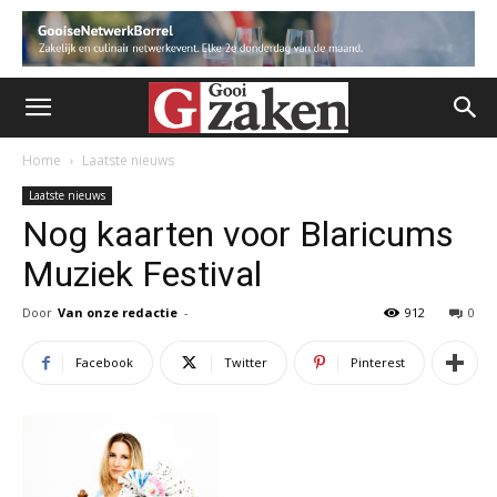
Home
Laatste nieuws
Laatste nieuws
Nog kaarten voor Blaricums
Muziek Festival
Door
Van onze redactie
-
912
0
Facebook
Twitter
Pinterest