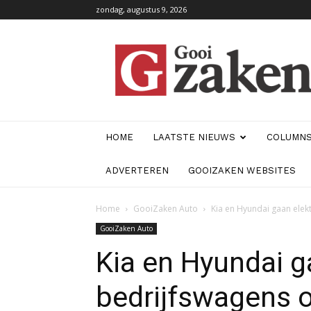
zondag, augustus 9, 2026
GooiZaken
HOME
LAATSTE NIEUWS
COLUMN
ADVERTEREN
GOOIZAKEN WEBSITES
Home
GooiZaken Auto
Kia en Hyundai gaan elek
GooiZaken Auto
Kia en Hyundai g
bedrijfswagens 