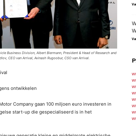
Va
W
W
Va
icle Business Division, Albert Biermann, President & Head of Research and
lov, CEO van Arrival, Avinash Rugoobur, CSO van Arrival.
P
ival
w
w
ww
agens ontwikkelen
ww
ww
Motor Company gaan 100 miljoen euro investeren in
ww
else start-up die gespecialiseerd is in het
ww
ww
ieuwe generatie kleine en middelgrote elektrische