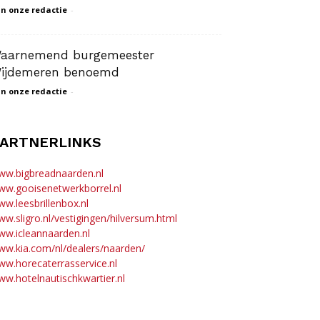
n onze redactie
-
aarnemend burgemeester
ijdemeren benoemd
n onze redactie
-
ARTNERLINKS
ww.bigbreadnaarden.nl
ww.gooisenetwerkborrel.nl
w.leesbrillenbox.nl
w.sligro.nl/vestigingen/hilversum.html
w.icleannaarden.nl
w.kia.com/nl/dealers/naarden/
w.horecaterrasservice.nl
w.hotelnautischkwartier.nl