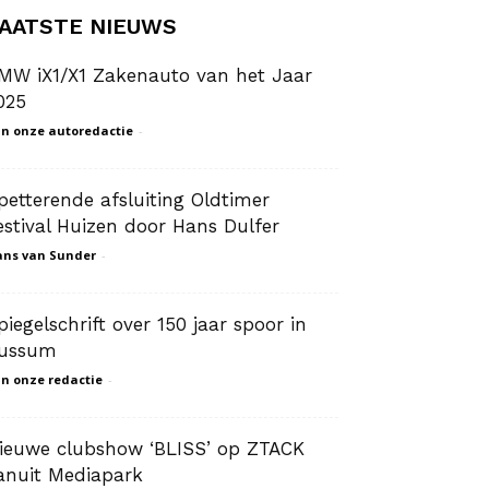
AATSTE NIEUWS
MW iX1/X1 Zakenauto van het Jaar
025
n onze autoredactie
-
petterende afsluiting Oldtimer
estival Huizen door Hans Dulfer
ns van Sunder
-
piegelschrift over 150 jaar spoor in
ussum
n onze redactie
-
ieuwe clubshow ‘BLISS’ op ZTACK
anuit Mediapark