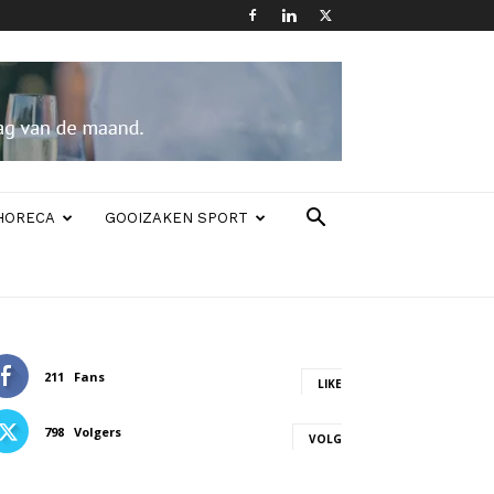
HORECA
GOOIZAKEN SPORT
211
Fans
LIKE
798
Volgers
VOLG