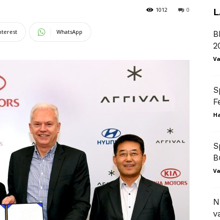
1012
0
L
nterest
WhatsApp
B
2
Va
S
F
Ha
S
B
Va
N
v