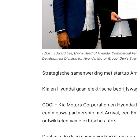
(V.l.n.r. Edward Lee, EVP & Head of Hyundai Commercial Veh
Development Division for Hyundai Motor Group, Denis Sverd
Strategische samenwerking met startup Arr
Kia en Hyundai gaan elektrische bedrijfsw
GOOI – Kia Motors Corporation en Hyundai 
een nieuwe partnership met Arrival, een Eng
ontwikkelen van elektrische auto’s.
Doel van de deze samenwerking is om een n