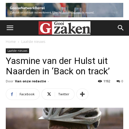
Home
Laatste nieuws
Laatste nieuws
Yasmine van der Hulst uit
Naarden in ‘Back on track’
Door
Van onze redactie
-
1192
0
Facebook
Twitter