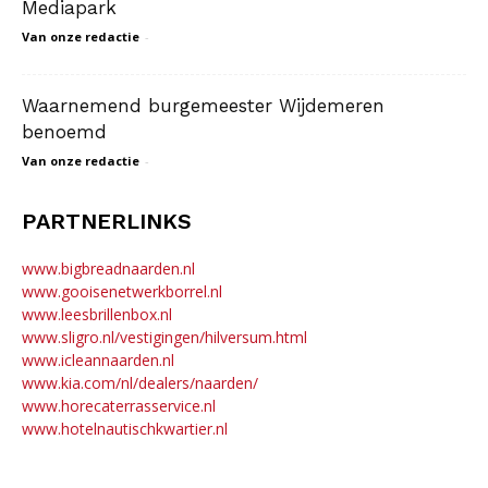
Mediapark
Van onze redactie
-
Waarnemend burgemeester Wijdemeren
benoemd
Van onze redactie
-
PARTNERLINKS
www.bigbreadnaarden.nl
www.gooisenetwerkborrel.nl
www.leesbrillenbox.nl
www.sligro.nl/vestigingen/hilversum.html
www.icleannaarden.nl
www.kia.com/nl/dealers/naarden/
www.horecaterrasservice.nl
www.hotelnautischkwartier.nl