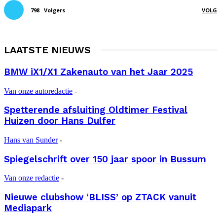
798
Volgers
VOLG
LAATSTE NIEUWS
BMW iX1/X1 Zakenauto van het Jaar 2025
Van onze autoredactie
-
Spetterende afsluiting Oldtimer Festival
Huizen door Hans Dulfer
Hans van Sunder
-
Spiegelschrift over 150 jaar spoor in Bussum
Van onze redactie
-
Nieuwe clubshow ‘BLISS’ op ZTACK vanuit
Mediapark