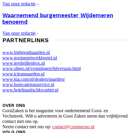
Van onze redactie
-
Waarnemend burgemeester Wijdemeren
benoemd
Van onze redactie
-
PARTNERLINKS
www.bigbreadnaarden.nl
www.gooisenetwerkborrel.nl
www.leesbrillenbox.nl
www.sligro.nl/vestigingen/hilversum.html
www.icleannaarden.nl
www.kia.com/nl/dealers/naarden/
www.horecaterrasservice.nl
www.hotelnautischkwartier.nl
OVER ONS
GooiZaken is het magazine voor ondernemend Gooi- en
Vechstreek. Wilt u adverteren in Gooi Zaken neem dan vrijblijvend
contact met ons op.
Neem contact met ons op:
contact@commesso.nl
VOLG ONS