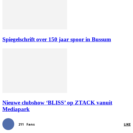
Spiegelschrift over 150 jaar spoor in Bussum
Nieuwe clubshow ‘BLISS’ op ZTACK vanuit
Mediapark
211
Fans
LIKE