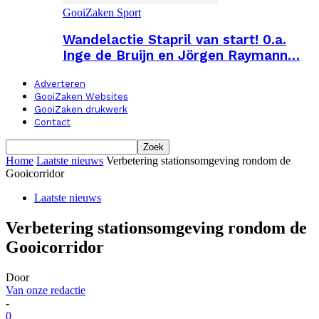
GooiZaken Sport
Wandelactie Stapril van start! 0.a.
Inge de Bruijn en Jörgen Raymann…
Adverteren
GooiZaken Websites
GooiZaken drukwerk
Contact
Home
Laatste nieuws
Verbetering stationsomgeving rondom de
Gooicorridor
Laatste nieuws
Verbetering stationsomgeving rondom de
Gooicorridor
Door
Van onze redactie
-
0