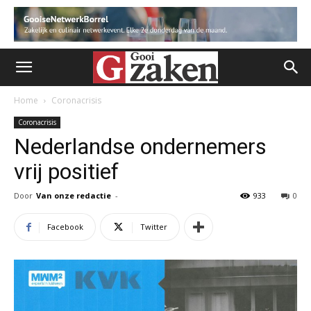
Home
Coronacrisis
Coronacrisis
Nederlandse ondernemers
vrij positief
Door
Van onze redactie
-
933
0
Facebook
Twitter