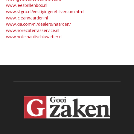
www.leesbrillenbox.nl
www.sligro.nl/vestigingen/hilversum.html
www.icleannaarden.nl
www.kia.com/nl/dealers/naarden/
www.horecaterrasservice.nl
www.hotelnautischkwartier.nl