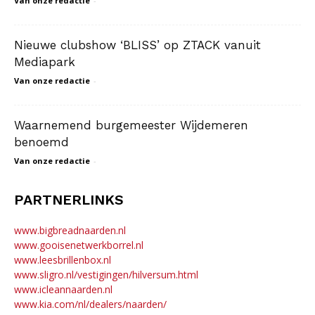
Van onze redactie
-
Nieuwe clubshow ‘BLISS’ op ZTACK vanuit
Mediapark
Van onze redactie
-
Waarnemend burgemeester Wijdemeren
benoemd
Van onze redactie
-
PARTNERLINKS
www.bigbreadnaarden.nl
www.gooisenetwerkborrel.nl
www.leesbrillenbox.nl
www.sligro.nl/vestigingen/hilversum.html
www.icleannaarden.nl
www.kia.com/nl/dealers/naarden/