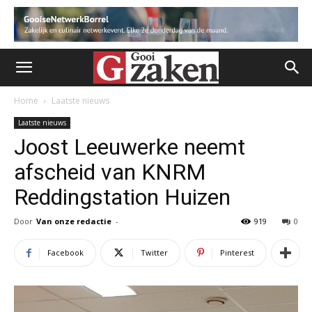
Home
Laatste nieuws
Laatste nieuws
Joost Leeuwerke neemt
afscheid van KNRM
Reddingstation Huizen
Door
Van onze redactie
-
919
0
Facebook
Twitter
Pinterest