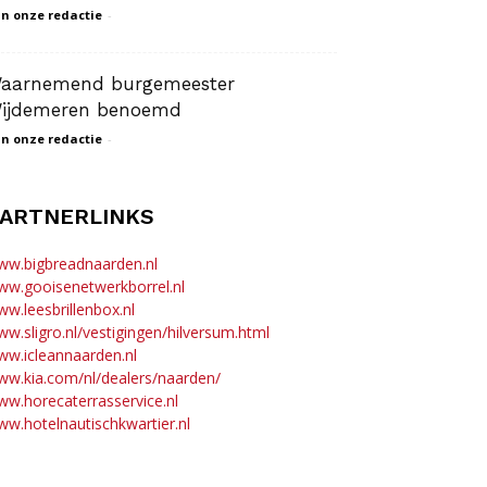
n onze redactie
-
aarnemend burgemeester
ijdemeren benoemd
n onze redactie
-
ARTNERLINKS
ww.bigbreadnaarden.nl
ww.gooisenetwerkborrel.nl
w.leesbrillenbox.nl
w.sligro.nl/vestigingen/hilversum.html
w.icleannaarden.nl
w.kia.com/nl/dealers/naarden/
w.horecaterrasservice.nl
w.hotelnautischkwartier.nl