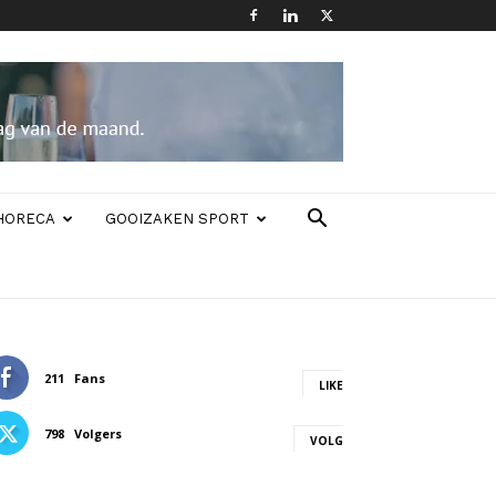
HORECA
GOOIZAKEN SPORT
211
Fans
LIKE
798
Volgers
VOLG