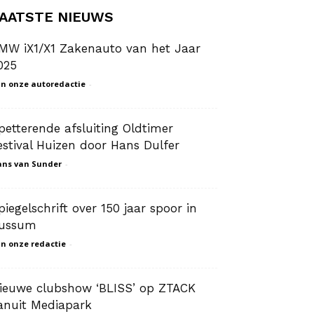
AATSTE NIEUWS
MW iX1/X1 Zakenauto van het Jaar
025
n onze autoredactie
-
petterende afsluiting Oldtimer
estival Huizen door Hans Dulfer
ns van Sunder
-
piegelschrift over 150 jaar spoor in
ussum
n onze redactie
-
ieuwe clubshow ‘BLISS’ op ZTACK
anuit Mediapark