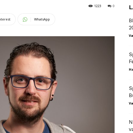
1223
0
L
nterest
WhatsApp
B
2
Va
S
F
Ha
S
B
Va
N
v