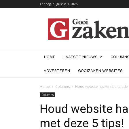
zondag, augustus 9, 2026
GooiZaken
HOME
LAATSTE NIEUWS
COLUMN
ADVERTEREN
GOOIZAKEN WEBSITES
Home
Columns
Houd website hackers buiten de 
Columns
Houd website ha
met deze 5 tips!