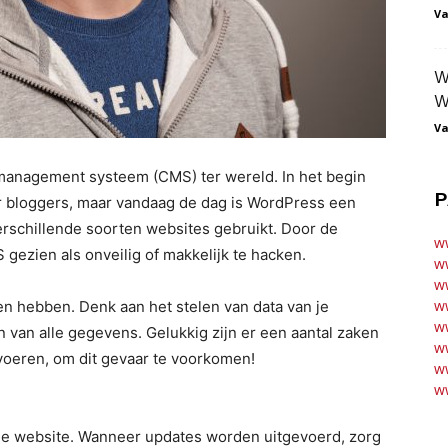
Va
W
W
Va
management systeem (CMS) ter wereld. In het begin
P
r bloggers, maar vandaag de dag is WordPress een
erschillende soorten websites gebruikt. Door de
w
 gezien als onveilig of makkelijk te hacken.
w
ww
ww
en hebben. Denk aan het stelen van data van je
ww
n van alle gegevens. Gelukkig zijn er een aantal zaken
ww
tvoeren, om dit gevaar te voorkomen!
ww
ww
 je website. Wanneer updates worden uitgevoerd, zorg