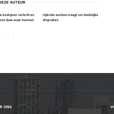
DEZE AUTEUR
 bedrijven: verlicht en
Hybride werken vraagt om duidelijke
leen daar waar mensen
afspraken
R ONS
V