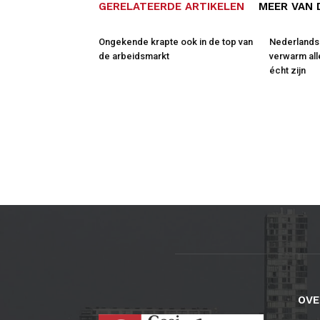
GERELATEERDE ARTIKELEN
MEER VAN 
Ongekende krapte ook in de top van
Nederlandse
de arbeidsmarkt
verwarm al
écht zijn
OVE