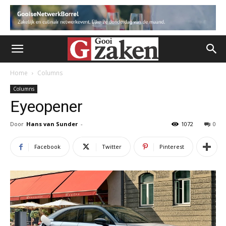
Home
Columns
Columns
Eyeopener
Door
Hans van Sunder
-
1072
0
Facebook
Twitter
Pinterest