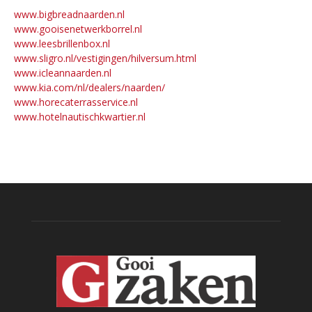
www.bigbreadnaarden.nl
www.gooisenetwerkborrel.nl
www.leesbrillenbox.nl
www.sligro.nl/vestigingen/hilversum.html
www.icleannaarden.nl
www.kia.com/nl/dealers/naarden/
www.horecaterrasservice.nl
www.hotelnautischkwartier.nl