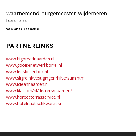
Waarnemend burgemeester Wijdemeren
benoemd
Van onze redactie
-
PARTNERLINKS
www.bigbreadnaarden.nl
www.gooisenetwerkborrel.nl
www.leesbrillenbox.nl
www.sligro.nl/vestigingen/hilversum.html
www.icleannaarden.nl
www.kia.com/nl/dealers/naarden/
www.horecaterrasservice.nl
www.hotelnautischkwartier.nl