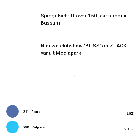
Spiegelschrift over 150 jaar spoor in
Bussum
Nieuwe clubshow ‘BLISS’ op ZTACK
vanuit Mediapark
211
Fans
LIKE
798
Volgers
VOLG