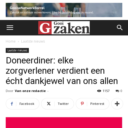
Home
Laatste nieuws
Laatste nieuws
Doneerdiner: elke
zorgverlener verdient een
écht dankjewel van ons allen
Door
Van onze redactie
-
1157
0
Facebook
Twitter
Pinterest