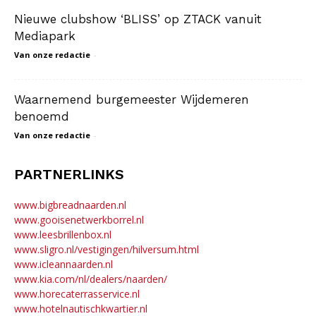
Nieuwe clubshow ‘BLISS’ op ZTACK vanuit
Mediapark
Van onze redactie
-
Waarnemend burgemeester Wijdemeren
benoemd
Van onze redactie
-
PARTNERLINKS
www.bigbreadnaarden.nl
www.gooisenetwerkborrel.nl
www.leesbrillenbox.nl
www.sligro.nl/vestigingen/hilversum.html
www.icleannaarden.nl
www.kia.com/nl/dealers/naarden/
www.horecaterrasservice.nl
www.hotelnautischkwartier.nl