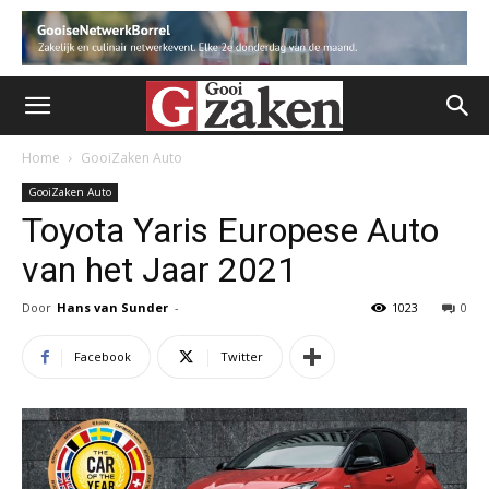
Home
GooiZaken Auto
GooiZaken Auto
Toyota Yaris Europese Auto
van het Jaar 2021
Door
Hans van Sunder
-
1023
0
Facebook
Twitter