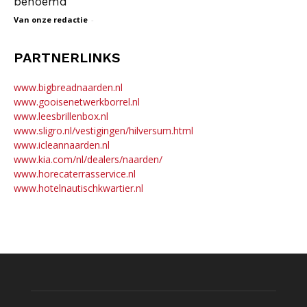
benoemd
Van onze redactie
-
PARTNERLINKS
www.bigbreadnaarden.nl
www.gooisenetwerkborrel.nl
www.leesbrillenbox.nl
www.sligro.nl/vestigingen/hilversum.html
www.icleannaarden.nl
www.kia.com/nl/dealers/naarden/
www.horecaterrasservice.nl
www.hotelnautischkwartier.nl