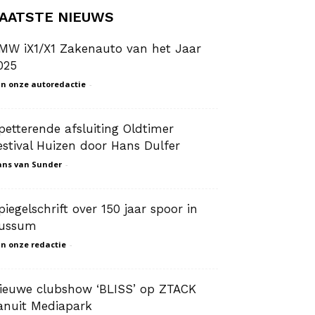
AATSTE NIEUWS
MW iX1/X1 Zakenauto van het Jaar
025
n onze autoredactie
-
petterende afsluiting Oldtimer
estival Huizen door Hans Dulfer
ns van Sunder
-
piegelschrift over 150 jaar spoor in
ussum
n onze redactie
-
ieuwe clubshow ‘BLISS’ op ZTACK
anuit Mediapark