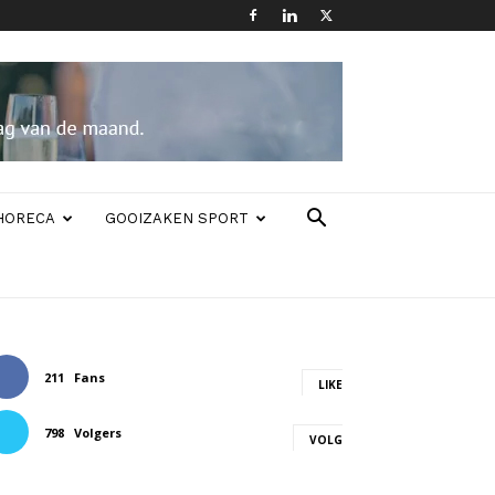
HORECA
GOOIZAKEN SPORT
211
Fans
LIKE
798
Volgers
VOLG