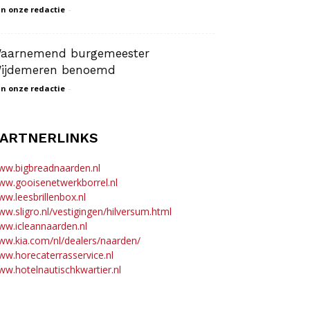
n onze redactie
-
aarnemend burgemeester
ijdemeren benoemd
n onze redactie
-
ARTNERLINKS
ww.bigbreadnaarden.nl
ww.gooisenetwerkborrel.nl
w.leesbrillenbox.nl
w.sligro.nl/vestigingen/hilversum.html
w.icleannaarden.nl
w.kia.com/nl/dealers/naarden/
w.horecaterrasservice.nl
w.hotelnautischkwartier.nl