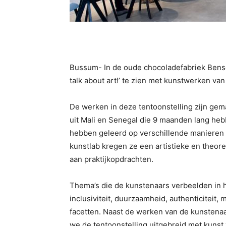
Bussum- In de oude chocoladefabriek Bensd
talk about art!’ te zien met kunstwerken va
De werken in deze tentoonstelling zijn gem
uit Mali en Senegal die 9 maanden lang he
hebben geleerd op verschillende manieren 
kunstlab kregen ze een artistieke en theor
aan praktijkopdrachten.
Thema’s die de kunstenaars verbeelden in hu
inclusiviteit, duurzaamheid, authenticiteit, 
facetten. Naast de werken van de kunstena
we de tentoonstelling uitgebreid met kun