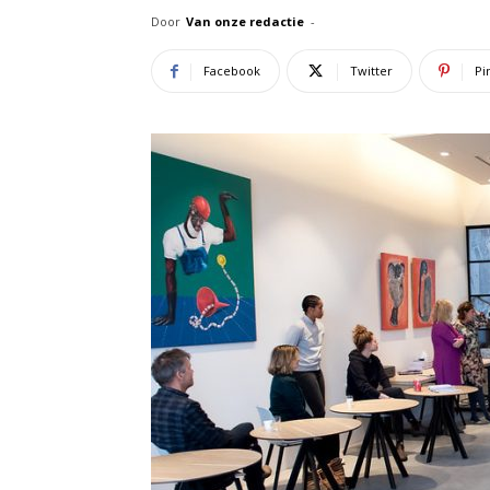
Door
Van onze redactie
-
Facebook
Twitter
Pi