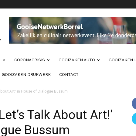
S
CORONACRISIS
GOOIZAKEN AUTO
GOOIZAKEN 
GOOIZAKEN DRUKWERK
CONTACT
 About Art!’ in House of Dialogue Bussum
Let’s Talk About Art!’
logue Bussum