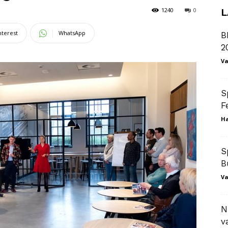
1240
0
L
nterest
WhatsApp
B
2
Va
S
F
Ha
S
B
Va
N
v