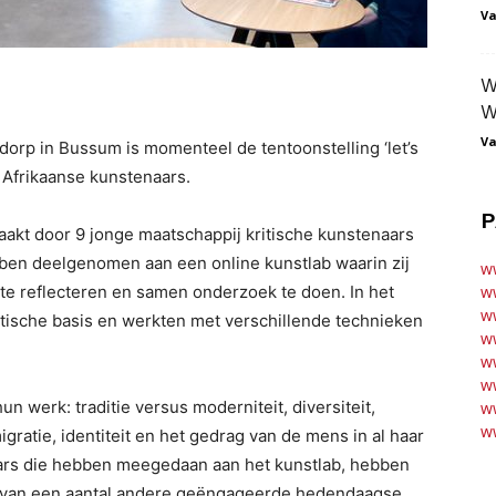
Va
W
W
Va
orp in Bussum is momenteel de tentoonstelling ‘let’s
n Afrikaanse kunstenaars.
P
aakt door 9 jonge maatschappij kritische kunstenaars
bben deelgenomen aan een online kunstlab waarin zij
w
te reflecteren en samen onderzoek te doen. In het
w
ww
etische basis en werkten met verschillende technieken
ww
ww
ww
n werk: traditie versus moderniteit, diversiteit,
ww
ww
migratie, identiteit en het gedrag van de mens in al haar
ars die hebben meegedaan aan het kunstlab, hebben
st van een aantal andere geëngageerde hedendaagse