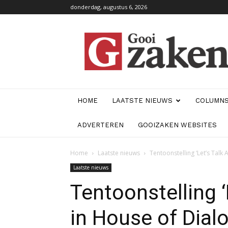
donderdag, augustus 6, 2026
GooiZaken
HOME
LAATSTE NIEUWS
COLUMN
ADVERTEREN
GOOIZAKEN WEBSITES
Home
Laatste nieuws
Tentoonstelling ‘Let’s Talk
Laatste nieuws
Tentoonstelling ‘
in House of Dia