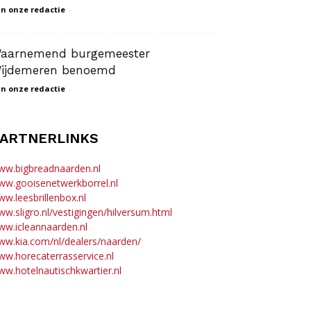
n onze redactie
-
aarnemend burgemeester
ijdemeren benoemd
n onze redactie
-
ARTNERLINKS
ww.bigbreadnaarden.nl
ww.gooisenetwerkborrel.nl
w.leesbrillenbox.nl
w.sligro.nl/vestigingen/hilversum.html
w.icleannaarden.nl
w.kia.com/nl/dealers/naarden/
w.horecaterrasservice.nl
w.hotelnautischkwartier.nl