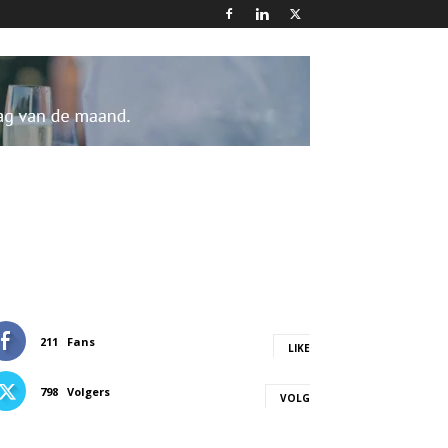
211
Fans
LIKE
798
Volgers
VOLG