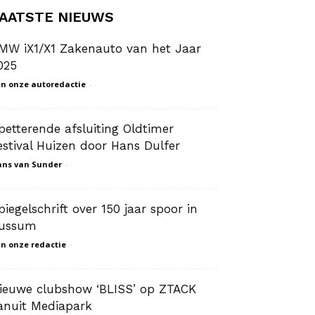
AATSTE NIEUWS
MW iX1/X1 Zakenauto van het Jaar
025
n onze autoredactie
-
petterende afsluiting Oldtimer
estival Huizen door Hans Dulfer
ns van Sunder
-
piegelschrift over 150 jaar spoor in
ussum
n onze redactie
-
ieuwe clubshow ‘BLISS’ op ZTACK
anuit Mediapark