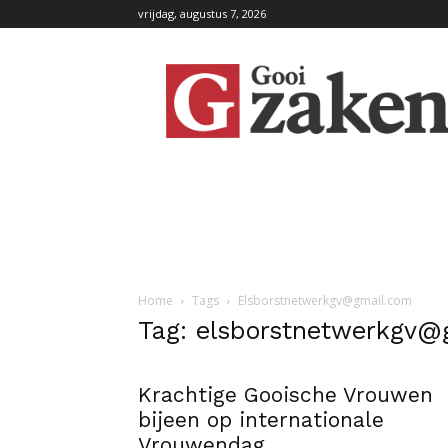
vrijdag, augustus 7, 2026
GooiZaken
Home
Tags
Elsborstnetwerkgv@gmail.com
Tag: elsborstnetwerkgv@
Krachtige Gooische Vrouwen
bijeen op internationale
Vrouwendag