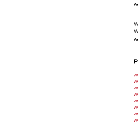
Va
W
W
Va
P
w
w
ww
ww
ww
ww
ww
ww