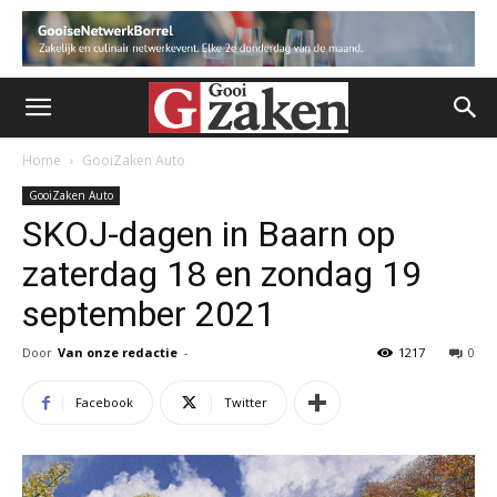
Home
GooiZaken Auto
GooiZaken Auto
SKOJ-dagen in Baarn op
zaterdag 18 en zondag 19
september 2021
Door
Van onze redactie
-
1217
0
Facebook
Twitter