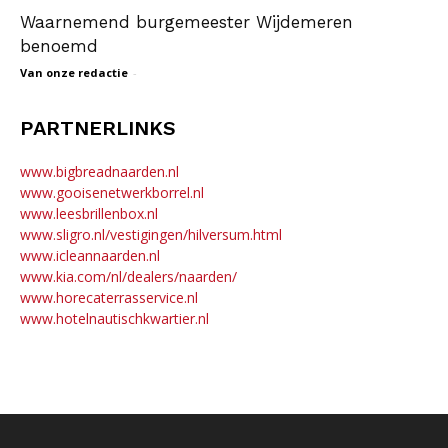
Waarnemend burgemeester Wijdemeren
benoemd
Van onze redactie
-
PARTNERLINKS
www.bigbreadnaarden.nl
www.gooisenetwerkborrel.nl
www.leesbrillenbox.nl
www.sligro.nl/vestigingen/hilversum.html
www.icleannaarden.nl
www.kia.com/nl/dealers/naarden/
www.horecaterrasservice.nl
www.hotelnautischkwartier.nl