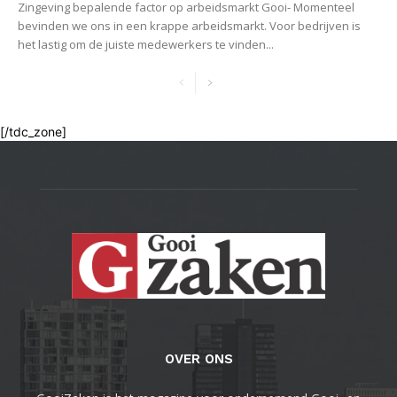
Zingeving bepalende factor op arbeidsmarkt Gooi- Momenteel
bevinden we ons in een krappe arbeidsmarkt. Voor bedrijven is
het lastig om de juiste medewerkers te vinden...
[/tdc_zone]
OVER ONS