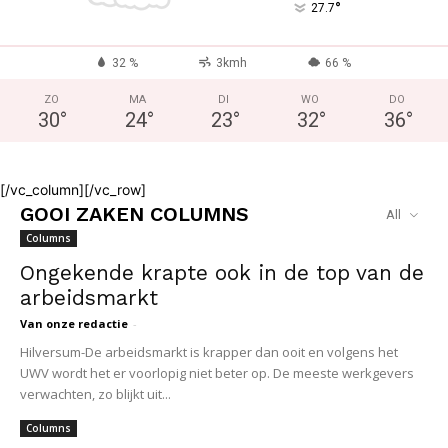
°
27.7
32 %
3kmh
66 %
ZO
MA
DI
WO
DO
30
°
24
°
23
°
32
°
36
°
[/vc_column][/vc_row]
GOOI ZAKEN COLUMNS
All
Columns
Ongekende krapte ook in de top van de
arbeidsmarkt
Van onze redactie
-
Hilversum-De arbeidsmarkt is krapper dan ooit en volgens het
UWV wordt het er voorlopig niet beter op. De meeste werkgevers
verwachten, zo blijkt uit...
Columns