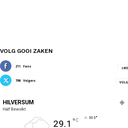
VOLG GOOI ZAKEN
211
Fans
LIKE
798
Volgers
VOLG
HILVERSUM
Half Bewolkt
°
30.5
°
C
29.1