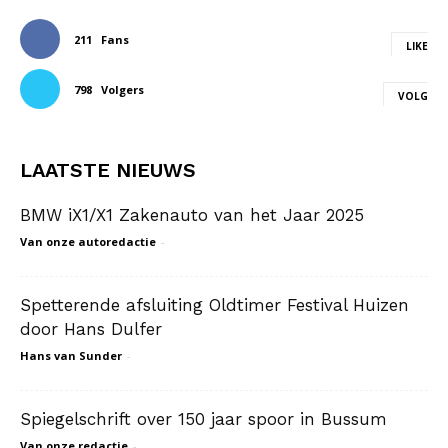
211
Fans
LIKE
798
Volgers
VOLG
LAATSTE NIEUWS
BMW iX1/X1 Zakenauto van het Jaar 2025
Van onze autoredactie
-
Spetterende afsluiting Oldtimer Festival Huizen
door Hans Dulfer
Hans van Sunder
-
Spiegelschrift over 150 jaar spoor in Bussum
Van onze redactie
-