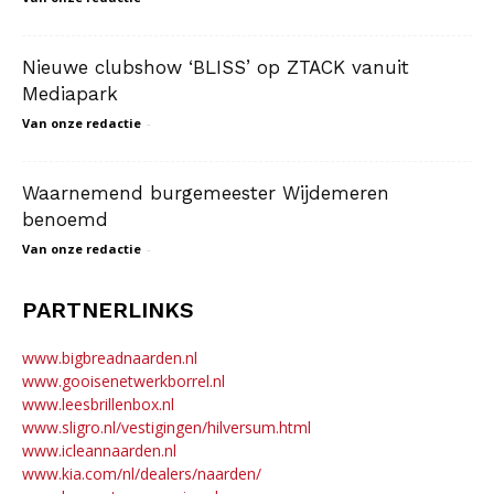
Nieuwe clubshow ‘BLISS’ op ZTACK vanuit
Mediapark
Van onze redactie
-
Waarnemend burgemeester Wijdemeren
benoemd
Van onze redactie
-
PARTNERLINKS
www.bigbreadnaarden.nl
www.gooisenetwerkborrel.nl
www.leesbrillenbox.nl
www.sligro.nl/vestigingen/hilversum.html
www.icleannaarden.nl
www.kia.com/nl/dealers/naarden/