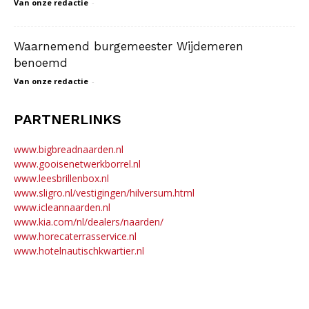
Van onze redactie
-
Waarnemend burgemeester Wijdemeren
benoemd
Van onze redactie
-
PARTNERLINKS
www.bigbreadnaarden.nl
www.gooisenetwerkborrel.nl
www.leesbrillenbox.nl
www.sligro.nl/vestigingen/hilversum.html
www.icleannaarden.nl
www.kia.com/nl/dealers/naarden/
www.horecaterrasservice.nl
www.hotelnautischkwartier.nl