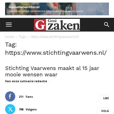
Home
Tags
Https://www.stichtingvaarwens.nl/
Tag:
https://www.stichtingvaarwens.nl/
Stichting Vaarwens maakt al 15 jaar
mooie wensen waar
Van onze culinaire redactie
-
211
Fans
LIKE
798
Volgers
VOLG